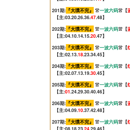
201期:
『大璞不完』
👚
一波六码
👚【
【主:03.20.26.36.
47
.48】
202期:
『大璞不完』
👚
一波六码
👚【
【主:04.10.14.15.
20
.47】
203期:
『大璞不完』
👚
一波六码
👚【
【主:02.13.
18
.23.34.45】
204期:
『大璞不完』
👚
一波六码
👚【
【主:02.07.13.19.
30
.45】
205期:
『大璞不完』
👚
一波六码
👚【
【主:
01
.24.29.30.40.46】
206期:
『大璞不完』
👚
一波六码
👚【
【主:04.09.
10
.37.42.48】
207期:
『大璞不完』
👚
一波六码
👚【
【主:08.18.23.
24
.29.46】