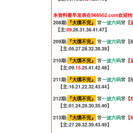
本资料最早发表在966502.com欢迎
208期:
『大璞不完』
👚
一波六码
👚【
【主:
09
.26.31.36.41.47】
209期:
『大璞不完』
👚
一波六码
👚【
【主:05.27.28.32.38.39】
210期:
『大璞不完』
👚
一波六码
👚【
【主:09.
15
.25.41.42.48】
211期:
『大璞不完』
👚
一波六码
👚【
【主:16.21.22.32.43.44】
212期:
『大璞不完』
👚
一波六码
👚【
【主:01.24.29.30.35.40】
213期:
『大璞不完』
👚
一波六码
👚【
【主:27.28.32.39.43.49】