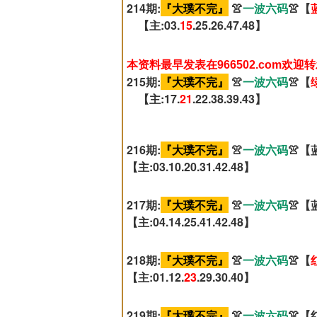
214期:
『大璞不完』
👚
一波六码
👚【
【主:03.
15
.25.26.47.48】
本资料最早发表在966502.com欢迎
215期:
『大璞不完』
👚
一波六码
👚【
【主:17.
21
.22.38.39.43】
216期:
『大璞不完』
👚
一波六码
👚【
【主:03.10.20.31.42.48】
217期:
『大璞不完』
👚
一波六码
👚【
【主:04.14.25.41.42.48】
218期:
『大璞不完』
👚
一波六码
👚【
【主:01.12.
23
.29.30.40】
219期:
『大璞不完』
👚
一波六码
👚【