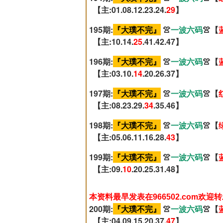
【主:01.08.12.23.24.
29
】
195期:
『大璞不完』
👚
一波六码
👚【
【主:10.14.
25
.41.42.47】
196期:
『大璞不完』
👚
一波六码
👚【
【主:03.10.
14
.20.26.37】
197期:
『大璞不完』
👚
一波六码
👚【
【主:08.23.29.
34
.35.46】
198期:
『大璞不完』
👚
一波六码
👚【
【主:05.06.11.16.28.
43
】
199期:
『大璞不完』
👚
一波六码
👚【
【主:09.
10
.20.25.31.48】
本资料最早发表在966502.com欢迎
200期:
『大璞不完』
👚
一波六码
👚【
【主:04.09.15.20.37.
47
】