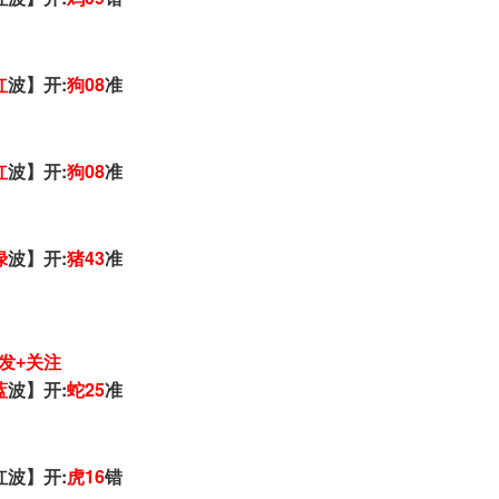
红
波】开:
狗08
准
红
波】开:
狗08
准
绿
波】开:
猪43
准
转发+关注
蓝
波】开:
蛇25
准
红波】开:
虎16
错