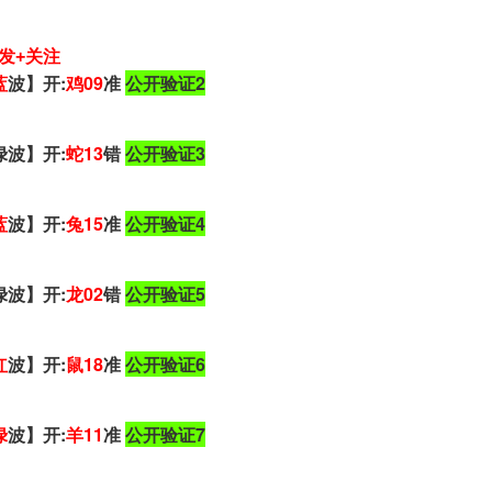
转发+关注
蓝
波】开:
鸡09
准
公开验证2
绿波】开:
蛇13
错
公开验证3
蓝
波】开:
兔15
准
公开验证4
绿波】开:
龙02
错
公开验证5
红
波】开:
鼠18
准
公开验证6
绿
波】开:
羊11
准
公开验证7