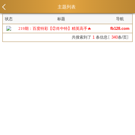
主题列表
状态
标题
导航
219期：百度特彩【②肖中特】精英高手🔥
fb128.com
共搜索到了
1
条信息〖
340
条/页〗