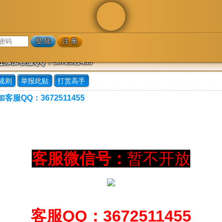
加客服QQ：3672511455
规则
举报此贴
打赏高手
服QQ：3672511455
客服微信号：
暂不开放
客服QQ：
3672511455